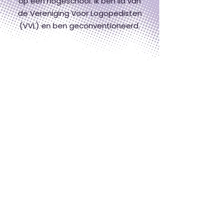
op een hogeschool. Ik ben lid van
de Vereniging Voor Logopedisten
(VVL) en ben geconventioneerd.