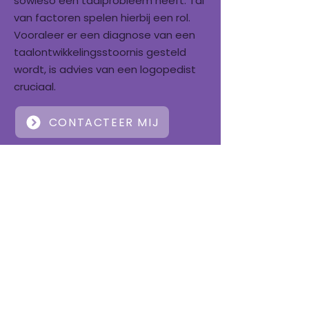
sowieso een taalprobleem heeft. Tal
van factoren spelen hierbij een rol.
Vooraleer er een diagnose van een
taalontwikkelingsstoornis gesteld
wordt, is advies van een logopedist
cruciaal.
CONTACTEER MIJ