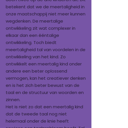
betekent dat we de meertaligheid in
onze maatschappij niet meer kunnen
wegdenken. De meertalige
ontwikkeling zit wat complexer in
elkaar dan een ééntalige
ontwikkeling. Toch biedt
meertaligheid tal van voordelen in de
ontwikkeling van het kind. Zo
ontwikkelt een meertalig kind onder
andere een beter oplossend
vermogen, kan het creatiever denken
en is het zich beter bewust van de
taal en de structuur van woorden en
zinnen.
Het is niet zo dat een meertalig kind
dat de tweede taal nog niet
helemaal onder de knie heeft